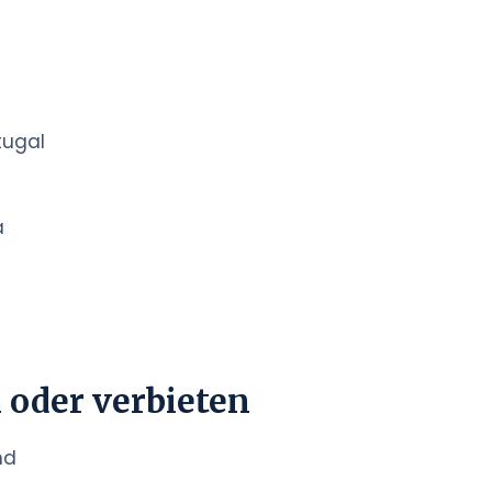
tugal
a
 oder verbieten
nd