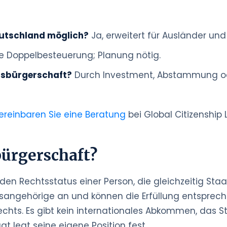
eutschland möglich?
Ja, erweitert für Ausländer un
e Doppelbesteuerung; Planung nötig.
tsbürgerschaft?
Durch Investment, Abstammung ode
ereinbaren Sie eine Beratung
bei Global Citizenship 
bürgerschaft?
en Rechtsstatus einer Person, die gleichzeitig Staa
tsangehörige an und können die Erfüllung entsprech
 Rechts. Es gibt kein internationales Abkommen, das
at legt seine eigene Position fest.