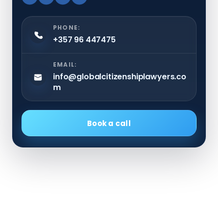
PHONE:
+357 96 447475
EMAIL:
info@globalcitizenshiplawyers.co
m
Book a call