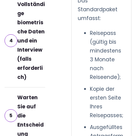
Das
Vollständi
Standardpaket
ge
umfasst:
biometris
che Daten
Reisepass
4
und ein
(gültig bis
Interview
mindestens
(falls
3 Monate
erforderli
nach
ch)
Reiseende);
Kopie der
Warten
ersten Seite
Sie auf
Ihres
Reisepasses;
5
die
Entscheid
Ausgefülltes
ung