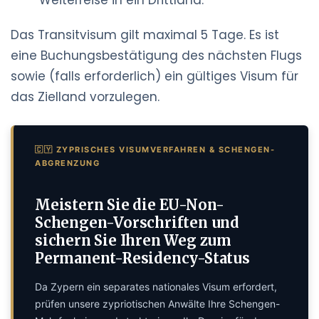
Weiterreise in ein Drittland.
Das Transitvisum gilt maximal 5 Tage. Es ist
eine Buchungsbestätigung des nächsten Flugs
sowie (falls erforderlich) ein gültiges Visum für
das Zielland vorzulegen.
🇨🇾 ZYPRISCHES VISUMVERFAHREN & SCHENGEN-
ABGRENZUNG
Meistern Sie die EU-Non-
Schengen-Vorschriften und
sichern Sie Ihren Weg zum
Permanent-Residency-Status
Da Zypern ein separates nationales Visum erfordert,
prüfen unsere zypriotischen Anwälte Ihre Schengen-