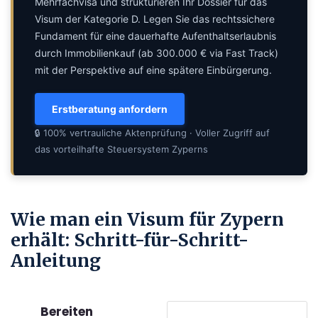
Mehrfachvisa und strukturieren Ihr Dossier für das
Visum der Kategorie D. Legen Sie das rechtssichere
Fundament für eine dauerhafte Aufenthaltserlaubnis
durch Immobilienkauf (ab 300.000 € via Fast Track)
mit der Perspektive auf eine spätere Einbürgerung.
Erstberatung anfordern
🔒 100% vertrauliche Aktenprüfung · Voller Zugriff auf
das vorteilhafte Steuersystem Zyperns
Wie man ein Visum für Zypern
erhält: Schritt-für-Schritt-
Anleitung
Bereiten