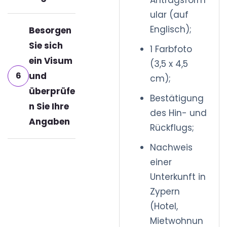
Antragsform
ular (auf
Englisch);
Besorgen
Sie sich
1 Farbfoto
ein Visum
(3,5 x 4,5
6
und
cm);
überprüfe
Bestätigung
n Sie Ihre
des Hin- und
Angaben
Rückflugs;
Nachweis
einer
Unterkunft in
Zypern
(Hotel,
Mietwohnun