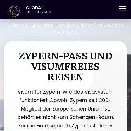
+357 25 059 684
Citizenship Specialists
≡
Cyprus Without Visa: Countries
and Access
ZYPERN-PASS UND
VISUMFREIES
REISEN
Visum für Zypern: Wie das Visasystem
funktioniert Obwohl Zypern seit 2004
Mitglied der Europäischen Union ist,
gehört es nicht zum Schengen-Raum.
Für die Einreise nach Zypern ist daher