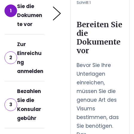
Schritt 1
Sie die
1
Dokumen
Bereiten Sie
te vor
die
Dokumente
Zur
vor
Einreichu
2
ng
Bevor Sie Ihre
anmelden
Unterlagen
einreichen,
Bezahlen
müssen Sie die
genaue Art des
Sie die
3
Visums
Konsular
bestimmen, das
gebühr
Sie benötigen.