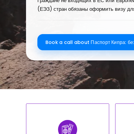
Граждане не входящих в ЕС или Европе
(ЕЭЗ) стран обязаны оформить визу для
Book a call about Паспорт Кипра: б