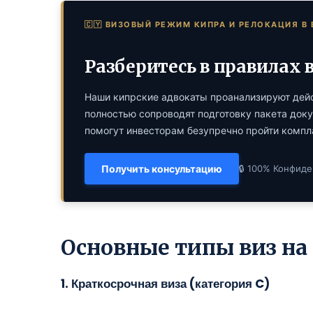
🇨🇾 ВИЗОВЫЙ РЕЖИМ КИПРА И РЕЛОКАЦИЯ В 
Разберитесь в правилах
Наши кипрские адвокаты проанализируют дейс
полностью сопроводят подготовку пакета доку
помогут инвесторам безупречно пройти комп
Получить консультацию
🔒 100% Конфиде
Основные типы виз на
1. Краткосрочная виза (категория C)