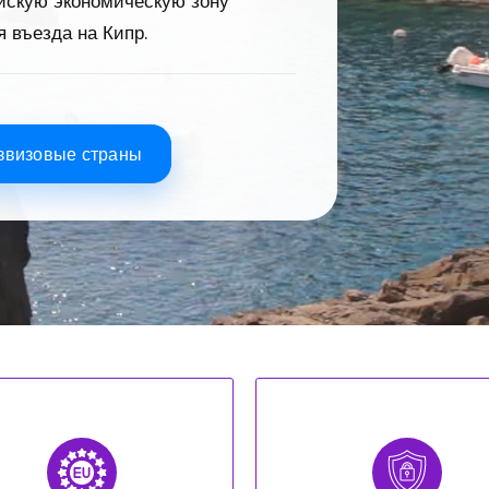
йскую экономическую зону
 въезда на Кипр.
езвизовые страны