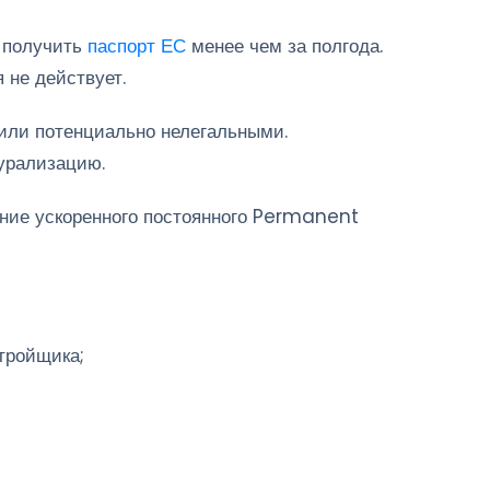
я получить
паспорт ЕС
менее чем за полгода.
 не действует.
или потенциально нелегальными.
урализацию.
ение ускоренного постоянного Permanent
тройщика;