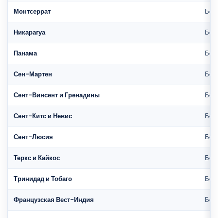
Монтсеррат
Без 
Никарагуа
Без 
Панама
Без 
Сен-Мартен
Без 
Сент-Винсент и Гренадины
Без 
Сент-Китс и Невис
Без 
Сент-Люсия
Без 
Теркс и Кайкос
Без 
Тринидад и Тобаго
Без 
Французская Вест-Индия
Без 