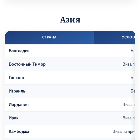
Азия
СТРАНА
УСЛОВИЯ
Бангладеш
Без 
Восточный Тимор
Виза по 
Гонконг
Без 
Израиль
Без 
Иордания
Виза по 
Ирак
Виза по 
Камбоджа
Виза по прибы