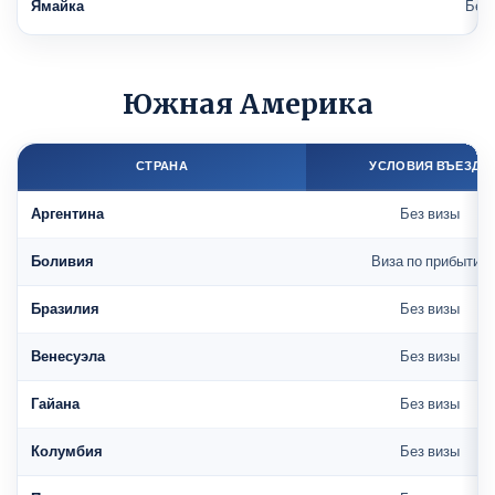
Ямайка
Без 
Южная Америка
СТРАНА
УСЛОВИЯ ВЪЕЗДА
Аргентина
Без визы
Боливия
Виза по прибытии
Бразилия
Без визы
Венесуэла
Без визы
Гайана
Без визы
Колумбия
Без визы