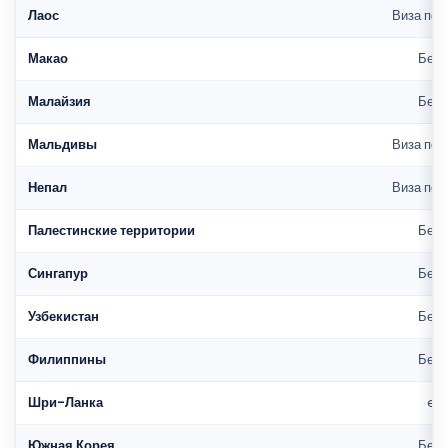
Лаос
Виза по 
Макао
Без 
Малайзия
Без 
Мальдивы
Виза по 
Непал
Виза по 
Палестинские территории
Без 
Сингапур
Без 
Узбекистан
Без 
Филиппины
Без 
Шри-Ланка
eV
Южная Корея
Без 