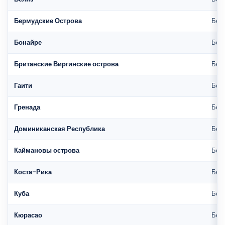
Бермудские Острова
Без 
Бонайре
Без 
Британские Виргинские острова
Без 
Гаити
Без 
Гренада
Без 
Доминиканская Республика
Без 
Каймановы острова
Без 
Коста-Рика
Без 
Куба
Без 
Кюрасао
Без 