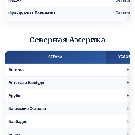
Фиджи
Без визы
Французская Полинезия
Без визы
Северная Америка
СТРАНА
УСЛОВИЯ
Ангилья
Без 
Антигуа и Барбуда
Без 
Аруба
Без 
Багамские Острова
Без 
Барбадос
Без 
Белиз
Без 