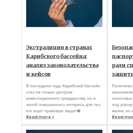
Экстрадиция в странах
Безопа
Карибского бассейна:
паспор
анализ законодательства
ради с
и кейсов
защиты
В последние годы Карибский бассейн
Политичес
стал не только центром
экономиче
инвестиционного гражданства, но и
налоговых 
зоной повышенного интереса для тех,
под угрозу
кто ищет правовую защит�
жизни, но 
Read more »
Read mor