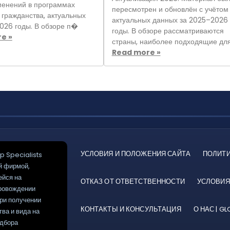
менений в программах
пересмотрен и обновлён с учётом
 гражданства, актуальных
актуальных данных за 2025–2026
026 годы. В обзоре п�
годы. В обзоре рассматриваются
e »
страны, наиболее подходящие дл
Read more »
УСЛОВИЯ И ПОЛОЖЕНИЯ САЙТА
ПОЛИТ
p Specialists
й фирмой,
йся на
ОТКАЗ ОТ ОТВЕТСТВЕННОСТИ
УСЛОВИЯ
ровождении
ри получении
КОНТАКТЫ И КОНСУЛЬТАЦИЯ
О НАС | GL
тва и вида на
одбора