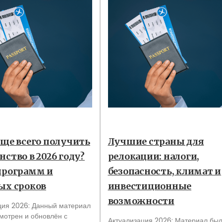
още всего получить
Лучшие страны для
ство в 2026 году?
релокации: налоги,
программ и
безопасность, климат и
ых сроков
инвестиционные
возможности
ция 2026: Данный материал
мотрен и обновлён с
Актуализация 2026: Материал бы