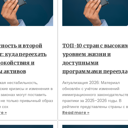
сность и второй
ТОП-10 стран с высоки
т: куда переехать
уровнем жизни и
покойствия и
доступными
 активов
программами переезда
кая нестабильность,
Актуализация 2026: Материал
ские кризисы и изменения в
обновлён с учётом изменений
законах могут поставить
иммиграционного законодательств
 не только привычный образ
практики за 2025–2026 годы. В
и сох
рейтинге представлены страны с 
e »
Read more »