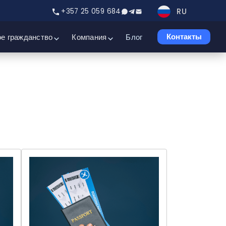
RU
+357 25 059 684
е гражданство
Компания
Блог
Контакты