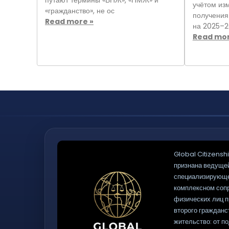
путают термины «ВНЖ», «ПМЖ» и
учётом из
«гражданство», не ос
получения
Read more »
на 2025–2
Read mor
Global Citizenshi
признана ведуще
специализирующе
комплексном соп
физических лиц п
второго гражданс
жительство: от п