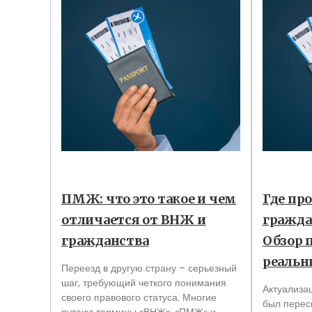
ПМЖ: что это такое и чем
Где пр
отличается от ВНЖ и
граждан
гражданства
Обзор 
реальн
Переезд в другую страну – серьезный
шаг, требующий четкого понимания
Актуализа
своего правового статуса. Многие
был перес