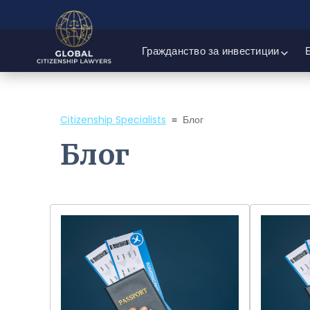
Гражданство за инвестиции
Citizenship Specialists
≡
Блог
Блог