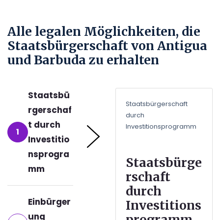
Alle legalen Möglichkeiten, die
Staatsbürgerschaft von Antigua
und Barbuda zu erhalten
Staatsbü
Staatsbürgerschaft
rgerschaf
durch
t durch
Investitionsprogramm
1
Investitio
nsprogra
Staatsbürge
mm
rschaft
durch
Einbürger
Investitions
ung
programm