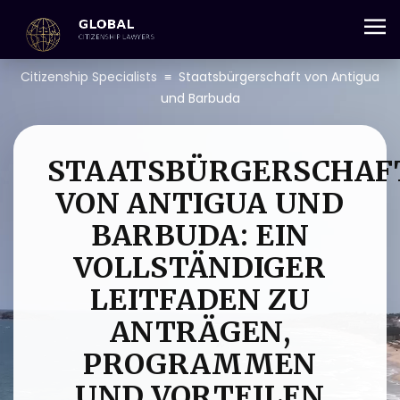
+357 25 059 684
Citizenship Specialists
≡
Staatsbürgerschaft von Antigua
und Barbuda
STAATSBÜRGERSCHAF
VON ANTIGUA UND
BARBUDA: EIN
VOLLSTÄNDIGER
LEITFADEN ZU
ANTRÄGEN,
PROGRAMMEN
UND VORTEILEN