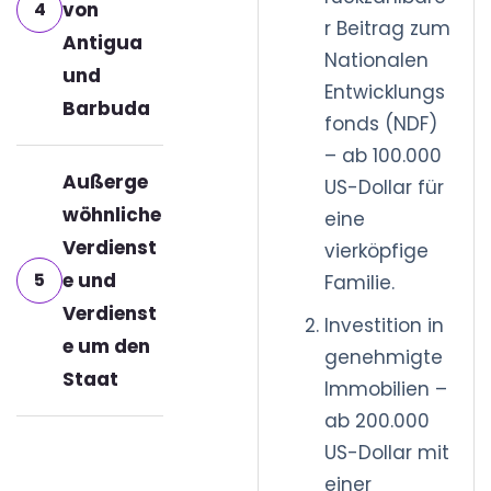
4
von
r Beitrag zum
Antigua
Nationalen
und
Entwicklungs
Barbuda
fonds (NDF)
– ab 100.000
Außerge
US-Dollar für
wöhnliche
eine
Verdienst
vierköpfige
5
e und
Familie.
Verdienst
Investition in
e um den
genehmigte
Staat
Immobilien –
ab 200.000
US-Dollar mit
einer