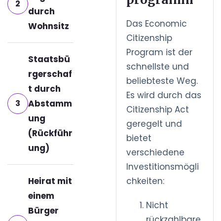
2
durch
Das Economic
Wohnsitz
Citizenship
Program ist der
Staatsbü
schnellste und
rgerschaf
beliebteste Weg.
t durch
Es wird durch das
3
Abstamm
Citizenship Act
ung
geregelt und
(Rückführ
bietet
ung)
verschiedene
Investitionsmögli
Heirat mit
chkeiten:
einem
Nicht
Bürger
rückzahlbare