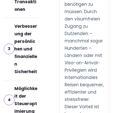
Transakti
benötigen zu
onen
müssen. Durch
den visumfreien
Verbesser
Zugang zu
Dutzenden –
ung der
manchmal sogar
persönlic
Hunderten –
3
hen und
Ländern oder mit
finanzielle
Visa-on-Arrival-
n
Privilegien wird
Sicherheit
internationales
Reisen bequemer,
Möglichke
effizienter und
it der
stressfreier.
4
Steueropt
Dieser Vorteil ist
imierung