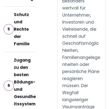
besonders
wertvoll für
Schutz
Unternehmer,
und
Investoren und
5
Rechte
Vielreisende, die
schnell auf
der
Geschäftsmöglic
Familie
hkeiten,
Familienangelege
Zugang
nheiten oder
zu den
persönliche Pläne
besten
reagieren
Bildungs-
6
müssen. Der
und
Wegfall
Gesundhe
langwieriger
itssystem
Visumsanträge