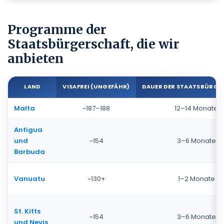
Programme der
Staatsbürgerschaft, die wir
anbieten
LAND
VISAFREI (UNGEFÄHR)
DAUER DER STAATSBÜRGE
Malta
~187–188
12–14 Monate
Antigua
und
~154
3–6 Monate
Barbuda
Vanuatu
~130+
1–2 Monate
St. Kitts
~154
3–6 Monate
und Nevis