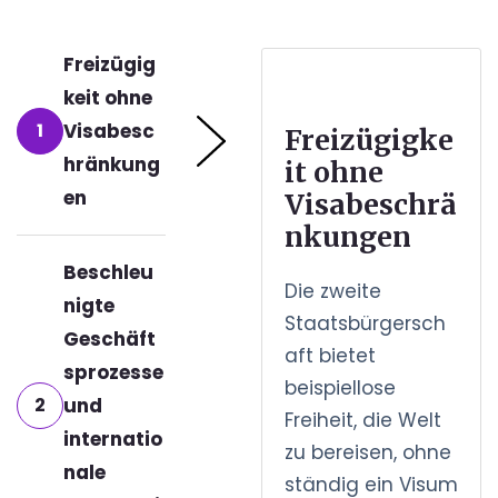
Freizügig
keit ohne
1
Visabesc
Freizügigke
hränkung
it ohne
en
Visabeschrä
nkungen
Beschleu
Die zweite
nigte
Staatsbürgersch
Geschäft
aft bietet
sprozesse
beispiellose
2
und
Freiheit, die Welt
internatio
zu bereisen, ohne
nale
ständig ein Visum