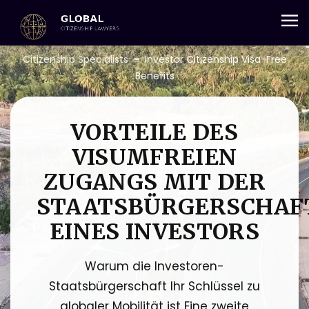
+357 25 059 684
Citizenship Specialists
≡
Investor Citizenship Visa-Free
Benefits
VORTEILE DES
VISUMFREIEN
ZUGANGS MIT DER
STAATSBÜRGERSCHAF
EINES INVESTORS
Warum die Investoren-
Staatsbürgerschaft Ihr Schlüssel zu
globaler Mobilität ist Eine zweite