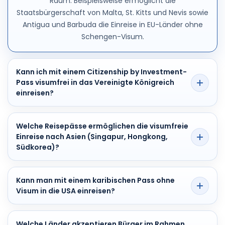
Raum. Beispielsweise ermöglicht die
Staatsbürgerschaft von Malta, St. Kitts und Nevis sowie
Antigua und Barbuda die Einreise in EU-Länder ohne
Schengen-Visum.
Kann ich mit einem Citizenship by Investment-
Pass visumfrei in das Vereinigte Königreich
einreisen?
Ja, aber nicht mit jedem Reisepass. Die maltesische
Welche Reisepässe ermöglichen die visumfreie
Staatsbürgerschaft garantiert die visumfreie Einreise
Einreise nach Asien (Singapur, Hongkong,
nach Großbritannien. Auch die Staatsbürgerschaft
Südkorea)?
von St. Kitts und Nevis, Dominica, Antigua und Barbuda
sowie St. Lucia ermöglicht einen visumfreien
Mit Pässen aus Ländern wie St. Kitts und Nevis, Antigua
Kann man mit einem karibischen Pass ohne
Aufenthalt in Großbritannien von bis zu sechs
und Barbuda, Dominica und St. Lucia können Sie
Visum in die USA einreisen?
Monaten, was besonders für Geschäftsreisende
visumfrei nach Singapur und Hongkong einreisen.
praktisch ist.
Südkorea bietet jedoch nicht immer visumfreies
Nein, keiner der im Rahmen von
Reisen an; dies hängt vom jeweiligen Programm ab.
Welche Länder akzeptieren Bürger im Rahmen