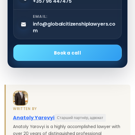
+357 96 447475
EMAIL:
info@globalcitizenshiplawyers.co
m
Book a call
WRITTEN BY
Anatoly Yarovyi
Старший партнёр, адвокат
Anatoly Yarovyi is a highly accomplished lawyer with
over 20 years of distinguished professional