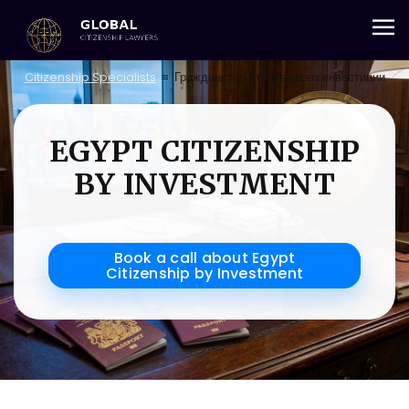
+357 25 059 684
Citizenship Specialists
≡
Гражданство Египта через инвестиции
EGYPT CITIZENSHIP
BY INVESTMENT
Book a call about Egypt
Citizenship by Investment