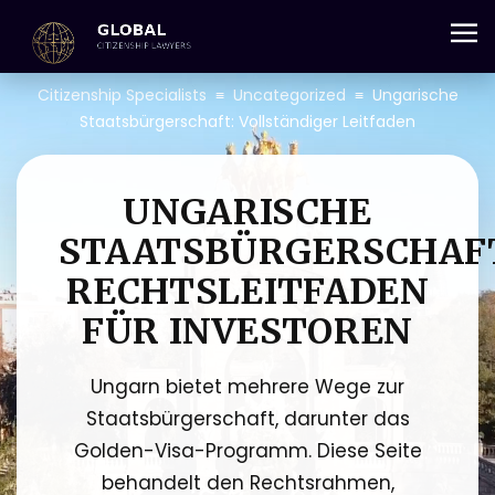
+357 25 059 684
Citizenship Specialists
≡
Uncategorized
≡
Ungarische
Staatsbürgerschaft: Vollständiger Leitfaden
UNGARISCHE
STAATSBÜRGERSCHAF
RECHTSLEITFADEN
FÜR INVESTOREN
Ungarn bietet mehrere Wege zur
Staatsbürgerschaft, darunter das
Golden-Visa-Programm. Diese Seite
behandelt den Rechtsrahmen,