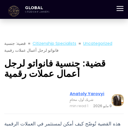
+357 25 059 684
Uncategorized
≡
Citizenship Specialists
≡
قضية: جنسية
فانواتو لرجل أعمال عملات رقمية
قضية: جنسية فانواتو لرجل
أعمال عملات رقمية
Anatoly Yarovyi
شريك أول، محامٍ
9 مايو 2026
·
1 min read
هذه القضية تُوضّح كيف أمكن لمستثمر في العملات الرقمية