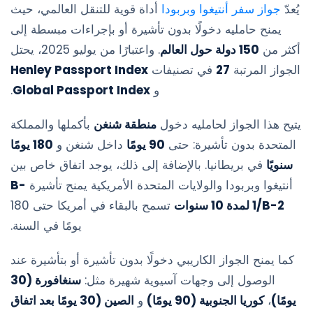
يُعدّ
جواز سفر أنتيغوا وبربودا
أداة قوية للتنقل العالمي، حيث
يمنح حامليه دخولًا بدون تأشيرة أو بإجراءات مبسطة إلى
أكثر من
150 دولة حول العالم
. واعتبارًا من يوليو 2025، يحتل
الجواز المرتبة
27
في تصنيفات
Henley Passport Index
و
Global Passport Index
.
يتيح هذا الجواز لحامليه دخول
منطقة شنغن
بأكملها والمملكة
المتحدة بدون تأشيرة: حتى
90 يومًا
داخل شنغن و
180 يومًا
سنويًا
في بريطانيا. بالإضافة إلى ذلك، يوجد اتفاق خاص بين
أنتيغوا وبربودا والولايات المتحدة الأمريكية يمنح تأشيرة
B-
1/B-2 لمدة 10 سنوات
تسمح بالبقاء في أمريكا حتى 180
يومًا في السنة.
كما يمنح الجواز الكاريبي دخولًا بدون تأشيرة أو بتأشيرة عند
الوصول إلى وجهات آسيوية شهيرة مثل:
سنغافورة (30
يومًا)
،
كوريا الجنوبية (90 يومًا)
و
الصين (30 يومًا بعد اتفاق