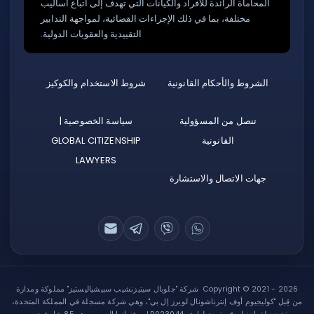
المحاماة الرائدة للأفراد والكيانات التي تهدف إلى اتباع أساليب
مختلفة، بما في ذلك الإجراءات القضائية، لمواجهة التدابير
التقييدية والعقوبات الدولية.
الشروط والأحكام القانونية
شروط الاستخدام والكوكيز
تنصل من المسؤولية
سياسة الخصوصية |
القانونية
GLOBAL CITIZENSHIP
LAWYERS
جهات الاتصال والاستشارة
Copyright © 2021 - 2026 شركة "جلوبال سيتيزنشيب سبيشياليستيز" مملوكة ومدارة
من قِبل "كوليجيوم أوف إنترناشونال لويرز إل بي"، وهي شركة مسجلة في المملكة المتحدة،