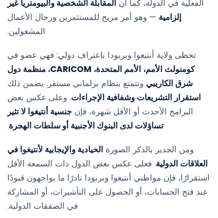
الفعلية في الدولة، كما أن
المقابلة الشخصية والبيومتريا غير
إلزامية
— وهو أمر مريح للمستثمرين ورجال الأعمال
المشغولين.
تحظى ولاية أنتيغوا وبربودا باعتراف دولي: فهي عضو في
كومنولث الأمم، الأمم المتحدة، CARICOM، منظمة دول
شرق الكاريبي
وتتمتع بنظام برلماني مستقر. يضمن ذلك
استقرار التشريعات وشفافية الإجراءات
. وعلى عكس بعض
البرامج الأحدث أو الأقل شهرة، فإن
جنسية أنتيغوا لا تثير
تساؤلات لدى البنوك الأجنبية أو سلطات الهجرة
.
ومن الجدير بالذكر الصورة
الحيادية والإيجابية لأنتيغوا في
العلاقات الدولية
. فعلى عكس بعض الدول ذات السمعة الأقل
استقرارًا، فإن مواطني أنتيغوا وبربودا نادرًا ما يواجهون قيودًا
عند فتح الحسابات، أو الحصول على التأشيرات، أو المشاركة
في الصفقات الدولية.