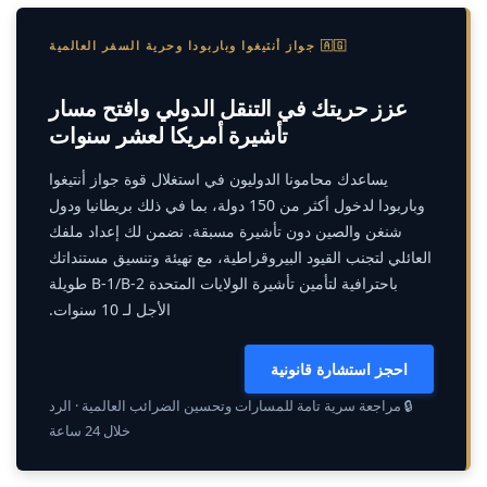
🇦🇬 جواز أنتيغوا وباربودا وحرية السفر العالمية
عزز حريتك في التنقل الدولي وافتح مسار
تأشيرة أمريكا لعشر سنوات
يساعدك محامونا الدوليون في استغلال قوة جواز أنتيغوا
وباربودا لدخول أكثر من 150 دولة، بما في ذلك بريطانيا ودول
شنغن والصين دون تأشيرة مسبقة. نضمن لك إعداد ملفك
العائلي لتجنب القيود البيروقراطية، مع تهيئة وتنسيق مستنداتك
باحترافية لتأمين تأشيرة الولايات المتحدة B-1/B-2 طويلة
الأجل لـ 10 سنوات.
احجز استشارة قانونية
🔒 مراجعة سرية تامة للمسارات وتحسين الضرائب العالمية · الرد
خلال 24 ساعة