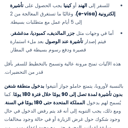
للسفر إلى
الهند
أو
كينيا
يجب الحصول على
تأشيرة
إلكترونية (e-visa)
، وغالبًا ما تستغرق المعالجة من 2
إلى 5 أيام عمل مع متطلبات بسيطة.
أما في وجهات مثل
جزر المالديف، كمبوديا، مدغشقر
،
فيتم إصدار
تأشيرة عند الوصول
بعد ملء استمارة
قصيرة ودفع رسوم بسيطة في المطار.
هذه الآليات تمنح مرونة عالية وتسمح بالتخطيط للسفر بأقل
قدر من التحضيرات.
بالنسبة لأوروبا، يتمتع حاملو جواز أنتيغوا
بدخول منطقة شنغن
بدون تأشيرة لمدة تصل إلى 90 يومًا خلال فترة 180 يومًا
. كما
يُسمح لهم بدخول
المملكة المتحدة حتى 180 يومًا في السنة
.
ومع ذلك، يجب التنويه إلى أنه قد يتم رفض الدخول في حال
وجود شكوك حول غرض الزيارة أو في حالة وجود مخالفات
سابقة لقوانين الهجرة، حتى مع وجود إعفاء رسمي من