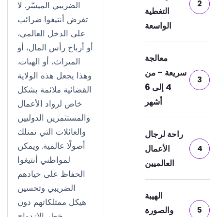
2
الضريبي الميسّر. لا
التغطية
تفرض أنتيغوا ضرائب
الواسعة
على الدخل العالمي،
أو أرباح رأس المال، أو
معالجة
الميراث، أو الهبات.
سريعة – من
وهذا يجعل هذه الولاية
3
4 إلى 6
القضائية ملائمة بشكل
أشهر
خاص لرواد الأعمال
والمستثمرين الدوليين
والعائلات التي تمتلك
راحة لرجال
أصولًا عالمية. ويمكن
4
الأعمال
لمواطني أنتيغوا
العالميين
الحفاظ على حيادهم
الضريبي وتحسين
الهيبة
هيكل ممتلكاتهم دون
5
والصورة
خطر الازدواج