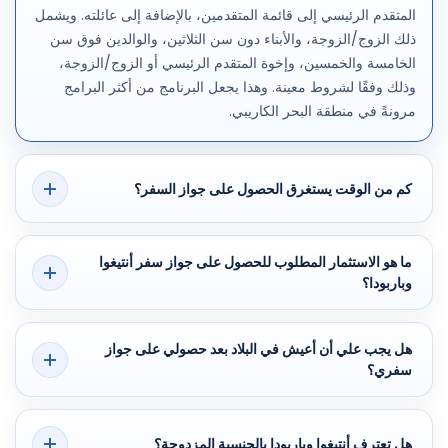
المتقدم الرئيسي إلى قائمة المتقدمين، بالإضافة إلى عائلته. ويشمل
ذلك الزوج/الزوجة، والأبناء دون سن الثلاثين، والوالدين فوق سن
الخامسة والخمسين، وإخوة المتقدم الرئيسي أو الزوج/الزوجة،
وذلك وفقًا لشروط معينة. وهذا يجعل البرنامج من أكثر البرامج
مرونةً في منطقة البحر الكاريبي.
كم من الوقت يستغرق الحصول على جواز السفر؟
يستغرق الحصول على الجنسية عادةً من 4 إلى 6 أشهر من تاريخ
ما هو الاستثمار المطلوب للحصول على جواز سفر أنتيغوا
تقديم جميع الوثائق. ومع ذلك، مع سرعة توفير المعلومات والتحضير
وباربودا؟
القانوني المناسب، يُمكن إتمام العملية بشكل أسرع. عادةً ما تُصدر
الموافقة الأولية من الحكومة في غضون 60 إلى 90 يومًا.
هناك عدة خيارات استثمارية: مساهمة غير مستردة في صندوق
هل يجب علي أن أعيش في البلاد بعد حصولي على جواز
التنمية الوطني – ابتداءً من 100,000 دولار أمريكي؛ شراء عقار
سفري؟
معتمد – ابتداءً من 200,000 دولار أمريكي؛ الاستثمار في مشروع
تجاري أو برنامج جامعي معتمد. يعتمد الاختيار على أهدافك وتكوين
لا، لا يشترط البرنامج الإقامة الدائمة. الشرط الوحيد هو زيارة أنتيغوا
عائلتك واستراتيجيتك طويلة المدى.
هل تعترف أنتيغوا وباربودا بالجنسية المزدوجة؟