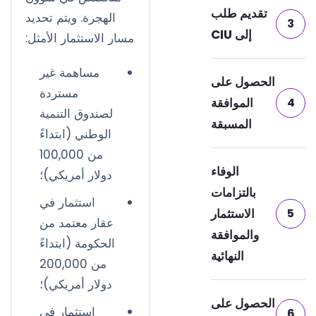
تقديم طلب
الهجرة. ويتم تحديد
3
إلى CIU
مسار الاستثمار الأمثل:
مساهمة غير
الحصول على
مستردة
4
الموافقة
لصندوق التنمية
المسبقة
الوطني (ابتداءً
من 100,000
الوفاء
دولار أمريكي)؛
بالتزامات
استثمار في
5
الاستثمار
عقار معتمد من
والموافقة
الحكومة (ابتداءً
النهائية
من 200,000
دولار أمريكي)؛
الحصول على
استثمار في
6