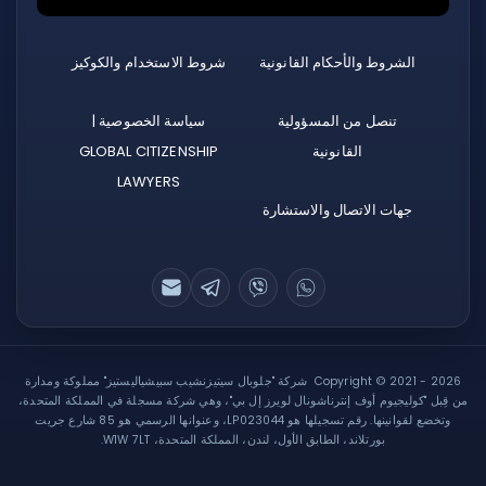
الشروط والأحكام القانونية
شروط الاستخدام والكوكيز
تنصل من المسؤولية
سياسة الخصوصية |
القانونية
GLOBAL CITIZENSHIP
LAWYERS
جهات الاتصال والاستشارة
Copyright © 2021 - 2026 شركة "جلوبال سيتيزنشيب سبيشياليستيز" مملوكة ومدارة
من قِبل "كوليجيوم أوف إنترناشونال لويرز إل بي"، وهي شركة مسجلة في المملكة المتحدة،
وتخضع لقوانينها. رقم تسجيلها هو LP023044، وعنوانها الرسمي هو 85 شارع جريت
بورتلاند، الطابق الأول، لندن، المملكة المتحدة، W1W 7LT.