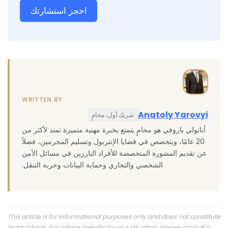
احجز استشارتك
WRITTEN BY
Anatoly Yarovyi
شريك أول، محامٍ
أناتولي ياروفي هو محامٍ يتمتع بخبرة مهنية متميزة تمتد لأكثر من
20 عامًا، ويتخصص في قضايا الإنتربول وتسليم المجرمين، فضلاً
عن تقديم المشورة المتخصصة للأفراد البارزين في مسائل الأمن
الشخصي والتجاري وحماية البيانات وحرية التنقل.
This article is for informational purposes only and does not constitute
legal advice. For advice specific to your situation, please consult a