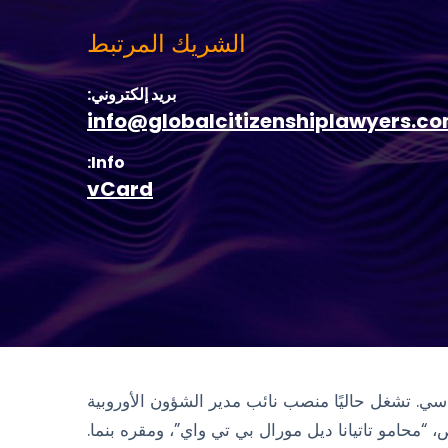
الشريك المرتبط
بريد إلكتروني:
info@globalcitizenshiplawyers.c
Info:
vCard
وماسي. تشغل حاليًا منصب نائب مدير الشؤون الأوروبية
 “محامو تاتيانا ديل مورال بي تي واي”، ومقره بنما.