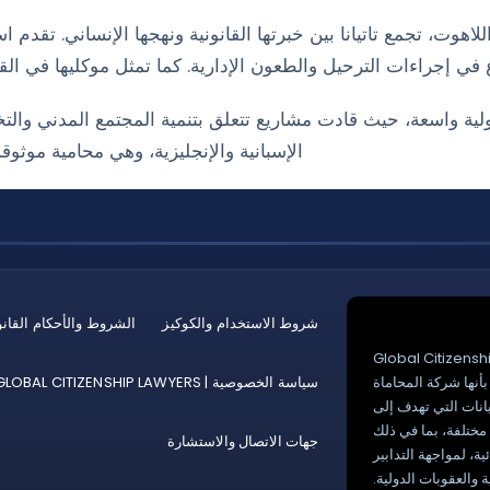
واللاهوت، تجمع تاتيانا بين خبرتها القانونية ونهجها الإنساني. ت
 في إجراءات الترحيل والطعون الإدارية. كما تمثل موكليها في القض
دولية واسعة، حيث قادت مشاريع تتعلق بتنمية المجتمع المدني والتخ
الإسبانية والإنجليزية، وهي محامية موثو
شروط الاستخدام والكوكيز
الشروط والأحكام القانو
هر شركة Global Citizenship
Specialist بأنها شركة المحاماة
سياسة الخصوصية | GLOBAL CITIZENSHIP LAWYERS
يانات التي تهدف إلى
 مختلفة، بما في ذلك
جهات الاتصال والاستشارة
ة، لمواجهة التدابير
ة والعقوبات الدولية.